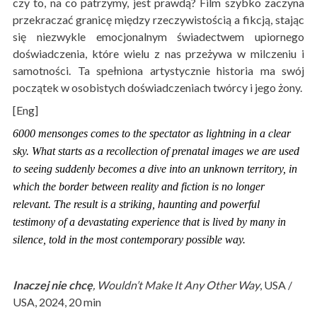
czy to, na co patrzymy, jest prawdą? Film szybko zaczyna
przekraczać granicę między rzeczywistością a fikcją, stając
się niezwykle emocjonalnym świadectwem upiornego
doświadczenia, które wielu z nas przeżywa w milczeniu i
samotności. Ta spełniona artystycznie historia ma swój
początek w osobistych doświadczeniach twórcy i jego żony.
[Eng]
6000 mensonges comes to the spectator as lightning in a clear
sky. What starts as a recollection of prenatal images we are used
to seeing suddenly becomes a dive into an unknown territory, in
which the border between reality and fiction is no longer
relevant. The result is a striking, haunting and powerful
testimony of a devastating experience that is lived by many in
silence, told in the most contemporary possible way.
Inaczej nie chcę
, Wouldn’t Make It Any Other Way
, USA /
USA, 2024, 20 min