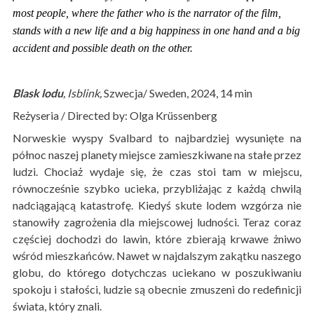
most people, where the father who is the narrator of the film,
stands with a new life and a big happiness in one hand and a big
accident and possible death on the other.
Blask lodu
, Isblink,
Szwecja/ Sweden, 2024, 14 min
Reżyseria / Directed by: Olga Krüssenberg
Norweskie wyspy Svalbard to najbardziej wysunięte na
północ naszej planety miejsce zamieszkiwane na stałe przez
ludzi. Chociaż wydaje się, że czas stoi tam w miejscu,
równocześnie szybko ucieka, przybliżając z każdą chwilą
nadciągającą katastrofę. Kiedyś skute lodem wzgórza nie
stanowiły zagrożenia dla miejscowej ludności. Teraz coraz
częściej dochodzi do lawin, które zbierają krwawe żniwo
wśród mieszkańców. Nawet w najdalszym zakątku naszego
globu, do którego dotychczas uciekano w poszukiwaniu
spokoju i stałości, ludzie są obecnie zmuszeni do redefinicji
świata, który znali.