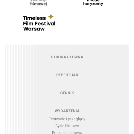
Menu - strona główna
STRONA GŁÓWNA
Menu - repertuar
REPERTUAR
Menu - cennik
CENNIK
Menu - wydarzenia
WYDARZENIA
Festiwale i przeglądy
Cykle filmowe
Edukacja filmowa