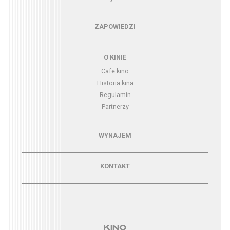
Menu - zapowiedzi
ZAPOWIEDZI
Menu - o kinie
O KINIE
Cafe kino
Historia kina
Regulamin
Partnerzy
Menu - wynajem
WYNAJEM
Menu - kontakt
KONTAKT