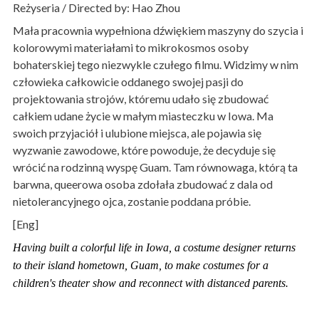
Reżyseria / Directed by: Hao Zhou
Mała pracownia wypełniona dźwiękiem maszyny do szycia i
kolorowymi materiałami to mikrokosmos osoby
bohaterskiej tego niezwykle czułego filmu. Widzimy w nim
człowieka całkowicie oddanego swojej pasji do
projektowania strojów, któremu udało się zbudować
całkiem udane życie w małym miasteczku w Iowa. Ma
swoich przyjaciół i ulubione miejsca, ale pojawia się
wyzwanie zawodowe, które powoduje, że decyduje się
wrócić na rodzinną wyspę Guam. Tam równowaga, którą ta
barwna, queerowa osoba zdołała zbudować z dala od
nietolerancyjnego ojca, zostanie poddana próbie.
[Eng]
Having built a colorful life in Iowa, a costume designer returns
to their island hometown, Guam, to make costumes for a
children's theater show and reconnect with distanced parents.