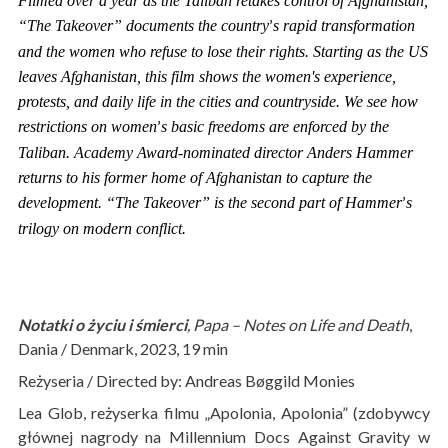
Filmed over a year as the Taliban retakes control of Afghanistan,
“The Takeover” documents the country
s rapid transformation
’
and the women who refuse to lose their rights. Starting as the US
leaves Afghanistan, this film shows the women's experience,
protests, and daily life in the cities and countryside. We see how
restrictions on women
s basic freedoms are enforced by the
’
Taliban. Academy Award-nominated director Anders Hammer
returns to his former home of Afghanistan to capture the
development. “The Takeover” is the second part of Hammer
s
’
trilogy on modern conflict.
Notatki o życiu i śmierci
, Papa – Notes on Life and Death
,
Dania / Denmark, 2023, 19 min
Reżyseria / Directed by: Andreas Bøggild Monies
Lea Glob, reżyserka filmu „Apolonia, Apolonia” (zdobywcy
głównej nagrody na Millennium Docs Against Gravity w