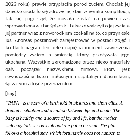
2023 roku), prawie przypłaciła poród życiem. Chociaż jej
dziecko urodziło się zdrowe, jej stan, w wyniku komplikacji,
tak się pogorszył, że musiała zostać na pewien czas
wprowadzona w stan śpiączki. Lekarze walczyli o jej życie, a
jej partner wraz z noworodkiem czekali na to, co przyniesie
los. Andreas postanowił zarejestrować w postaci zdjęć i
krótkich nagrań ten pełen napięcia moment zawieszenia
pomiędzy życiem a śmiercią, który przeżywała jego
ukochana. Wszystkie zgromadzone przez niego materiały
dały początek niezwykłemu filmowi, który jest
równocześnie listem miłosnym i szpitalnym dziennikiem,
łączącym radość z przerażeniem.
[Eng]
“PAPA” is a story of a birth told in pictures and short clips. A
dramatic situation and a motion between life and death. The
baby is healthy and a source of joy and life, but the mother
suddenly falls seriously ill and are put in a coma. The film
follows a hospital stay, which fortunately does not happen to