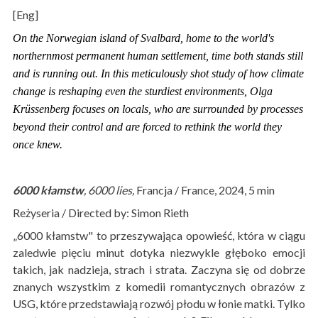
[Eng]
On the Norwegian island of Svalbard, home to the world's
northernmost permanent human settlement, time both stands still
and is running out. In this meticulously shot study of how climate
change is reshaping even the sturdiest environments, Olga
Krüssenberg focuses on locals, who are surrounded by processes
beyond their control and are forced to rethink the world they
once knew.
6000 kłamstw
, 6000 lies,
Francja / France, 2024, 5 min
Reżyseria / Directed by: Simon Rieth
„6000 kłamstw" to przeszywająca opowieść, która w ciągu
zaledwie pięciu minut dotyka niezwykle głęboko emocji
takich, jak nadzieja, strach i strata. Zaczyna się od dobrze
znanych wszystkim z komedii romantycznych obrazów z
USG, które przedstawiają rozwój płodu w łonie matki. Tylko