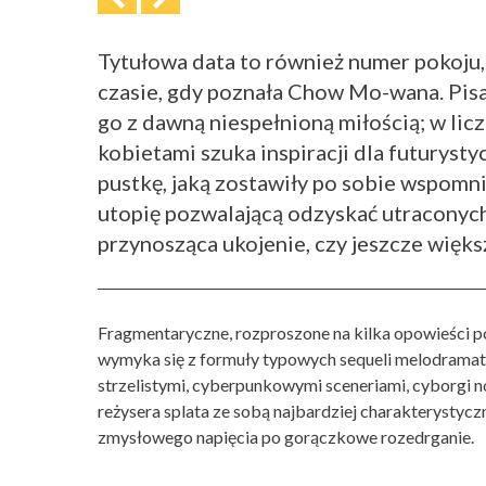
Tytułowa data to również numer pokoju,
czasie, gdy poznała Chow Mo-wana. Pisa
go z dawną niespełnioną miłością; w lic
kobietami szuka inspiracji dla futurysty
pustkę, jaką zostawiły po sobie wspomni
utopię pozwalającą odzyskać utraconych
przynosząca ukojenie, czy jeszcze więks
Fragmentaryczne, rozproszone na kilka opowieści p
wymyka się z formuły typowych sequeli melodramató
strzelistymi, cyberpunkowymi sceneriami, cyborgi n
reżysera splata ze sobą najbardziej charakterystyc
zmysłowego napięcia po gorączkowe rozedrganie.