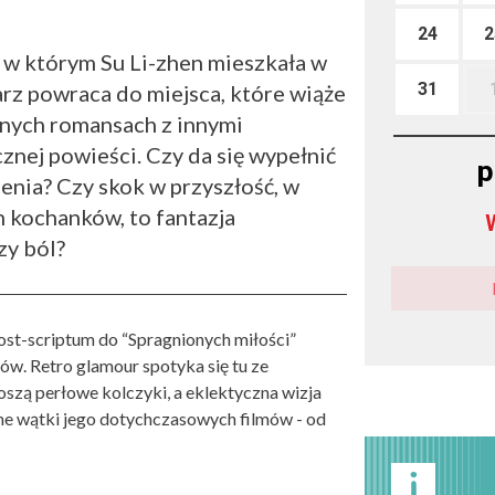
24
2
 w którym Su Li-zhen mieszkała w
31
rz powraca do miejsca, które wiąże
znych romansach z innymi
cznej powieści. Czy da się wypełnić
p
enia? Czy skok w przyszłość, w
 kochanków, to fantazja
zy ból?
ost-scriptum do “Spragnionych miłości”
w. Retro glamour spotyka się tu ze
oszą perłowe kolczyki, a eklektyczna wizja
zne wątki jego dotychczasowych filmów - od