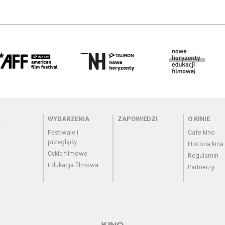
 - cennik
Menu - wydarzenia
Menu - zapowiedzi
Menu - o
K
WYDARZENIA
ZAPOWIEDZI
O KINIE
Festiwale i
Cafe kino
przeglądy
Historia kina
Cykle filmowe
Regulamin
Edukacja filmowa
Partnerzy