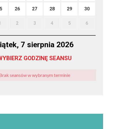
5
26
27
28
29
30
1
2
3
4
5
6
iątek, 7 sierpnia 2026
WYBIERZ GODZINĘ SEANSU
Brak seansów w wybranym terminie