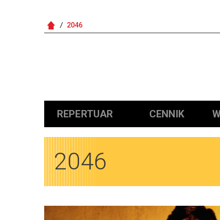
2046
Główna nawigacja
REPERTUAR
CENNIK
W
2046
Obrazy
Obrazy
Obrazy