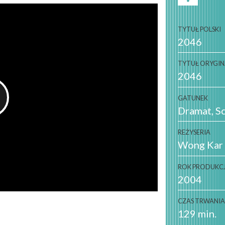
TYTUŁ POLSKI
2046
TYTUŁ ORYGI
2046
GATUNEK
Dramat
Sc
REŻYSERIA
Wong Kar
ROK PRODUKCJ
2004
CZAS TRWANI
129 min.