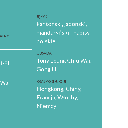
JĘZYK
kantoński
japoński
mandaryński - napisy
NALNY
polskie
OBSADA
Tony Leung Chiu Wai
i-Fi
Gong Li
 Wai
KRAJ PRODUKCJI
Hongkong
Chiny
I
Francja
Włochy
Niemcy
A