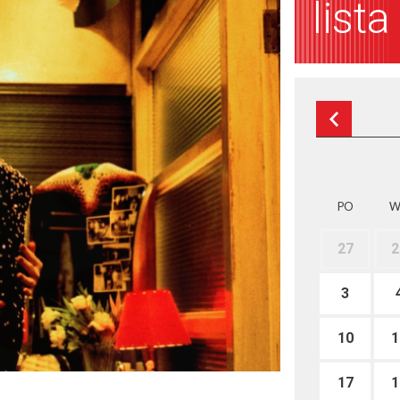
list
PO
W
27
2
3
10
1
17
1