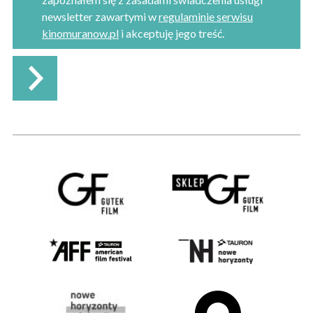
newsletter zawartymi w
regulaminie serwisu
kinomuranow.pl
i akceptuję jego treść.