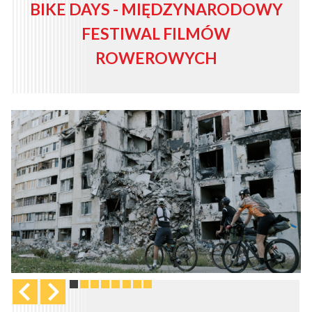
BIKE DAYS - MIĘDZYNARODOWY
FESTIWAL FILMÓW
ROWEROWYCH
Obrazy
Obrazy
Obrazy
Obrazy
Obrazy
Obrazy
Obrazy
Obrazy