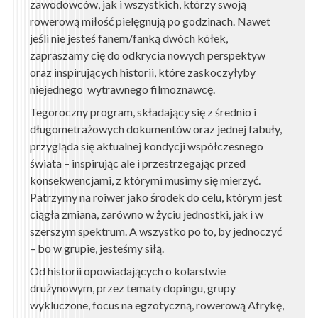
zawodowców, jak i wszystkich, którzy swoją
rowerową miłość pielęgnują po godzinach. Nawet
jeśli nie jesteś fanem/fanką dwóch kółek,
zapraszamy cię do odkrycia nowych perspektyw
oraz inspirujących historii, które zaskoczyłyby
niejednego wytrawnego filmoznawcę.
Tegoroczny program, składający się z średnio i
długometrażowych dokumentów oraz jednej fabuły,
przygląda się aktualnej kondycji współczesnego
świata – inspirując ale i przestrzegając przed
konsekwencjami, z którymi musimy się mierzyć.
Patrzymy na roiwer jako środek do celu, którym jest
ciągła zmiana, zarówno w życiu jednostki, jak i w
szerszym spektrum. A wszystko po to, by jednoczyć
– bo w grupie, jesteśmy siłą.
Od historii opowiadających o kolarstwie
drużynowym, przez tematy dopingu, grupy
wykluczone, focus na egzotyczną, rowerową Afrykę,