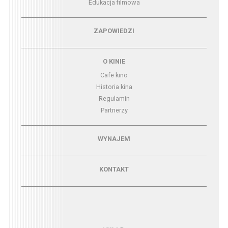
Edukacja filmowa
Menu - zapowiedzi
ZAPOWIEDZI
Menu - o kinie
O KINIE
Cafe kino
Historia kina
Regulamin
Partnerzy
Menu - wynajem
WYNAJEM
Menu - kontakt
KONTAKT