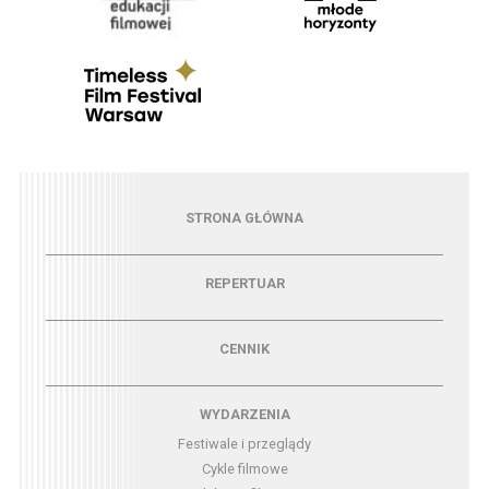
Menu - strona główna
STRONA GŁÓWNA
Menu - repertuar
REPERTUAR
Menu - cennik
CENNIK
Menu - wydarzenia
WYDARZENIA
Festiwale i przeglądy
Cykle filmowe