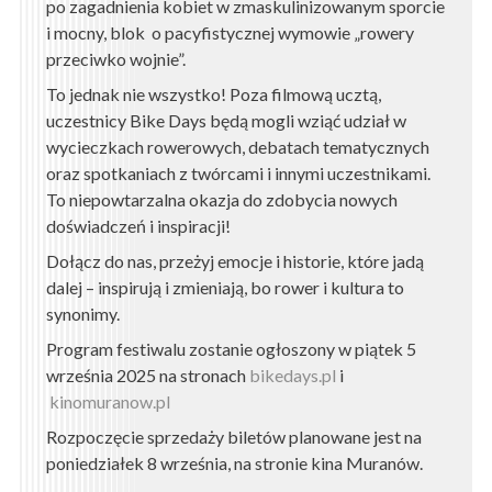
po zagadnienia kobiet w zmaskulinizowanym sporcie
i mocny, blok o pacyfistycznej wymowie „rowery
przeciwko wojnie”.
To jednak nie wszystko! Poza filmową ucztą,
uczestnicy Bike Days będą mogli wziąć udział w
wycieczkach rowerowych, debatach tematycznych
oraz spotkaniach z twórcami i innymi uczestnikami.
To niepowtarzalna okazja do zdobycia nowych
doświadczeń i inspiracji!
Dołącz do nas, przeżyj emocje i historie, które jadą
dalej – inspirują i zmieniają, bo rower i kultura to
synonimy.
Program festiwalu zostanie ogłoszony w piątek 5
września 2025 na stronach
bikedays.pl
i
kinomuranow.pl
Rozpoczęcie sprzedaży biletów planowane jest na
poniedziałek 8 września, na stronie kina Muranów.