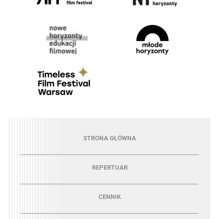
Menu - strona główna
STRONA GŁÓWNA
Menu - repertuar
REPERTUAR
Menu - cennik
CENNIK