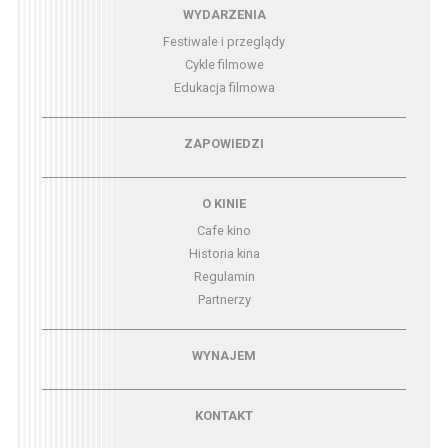
Menu - wydarzenia
WYDARZENIA
Festiwale i przeglądy
Cykle filmowe
Edukacja filmowa
Menu - zapowiedzi
ZAPOWIEDZI
Menu - o kinie
O KINIE
Cafe kino
Historia kina
Regulamin
Partnerzy
Menu - wynajem
WYNAJEM
Menu - kontakt
KONTAKT