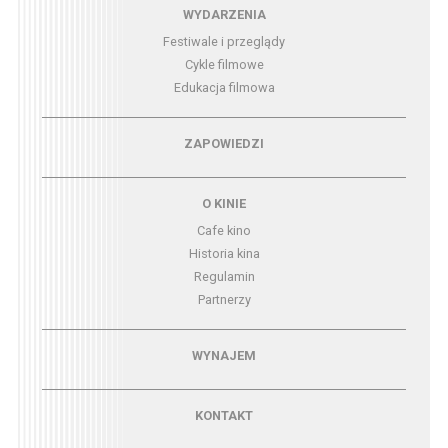
Menu - wydarzenia
WYDARZENIA
Festiwale i przeglądy
Cykle filmowe
Edukacja filmowa
Menu - zapowiedzi
ZAPOWIEDZI
Menu - o kinie
O KINIE
Cafe kino
Historia kina
Regulamin
Partnerzy
Menu - wynajem
WYNAJEM
Menu - kontakt
KONTAKT