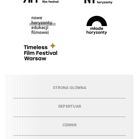
Menu - strona główna
STRONA GŁÓWNA
Menu - repertuar
REPERTUAR
Menu - cennik
CENNIK