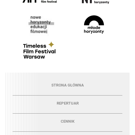
Menu - strona główna
STRONA GŁÓWNA
Menu - repertuar
REPERTUAR
Menu - cennik
CENNIK