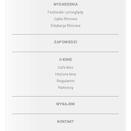
Menu - wydarzenia
WYDARZENIA
Festiwale i przeglądy
Cykle filmowe
Edukacja filmowa
Menu - zapowiedzi
ZAPOWIEDZI
Menu - o kinie
O KINIE
Cafe kino
Historia kina
Regulamin
Partnerzy
Menu - wynajem
WYNAJEM
Menu - kontakt
KONTAKT