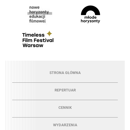
Menu - strona główna
STRONA GŁÓWNA
Menu - repertuar
REPERTUAR
Menu - cennik
CENNIK
Menu - wydarzenia
WYDARZENIA