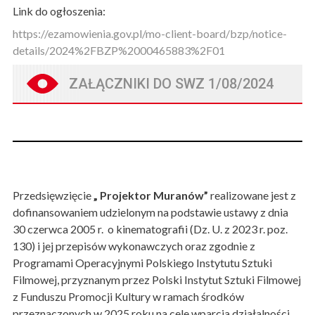
Link do ogłoszenia:
https://ezamowienia.gov.pl/mo-client-board/bzp/notice-
details/2024%2FBZP%2000465883%2F01
Kreator
Dokument
ZAŁĄCZNIKI DO SWZ 1/08/2024
treści
Przedsięwzięcie
„ Projektor Muranów”
realizowane jest z
dofinansowaniem udzielonym na podstawie ustawy z dnia
30 czerwca 2005 r. o kinematografii (Dz. U. z 2023 r. poz.
130) i jej przepisów wykonawczych oraz zgodnie z
Programami Operacyjnymi Polskiego Instytutu Sztuki
Filmowej, przyznanym przez Polski Instytut Sztuki Filmowej
z Funduszu Promocji Kultury w ramach środków
przeznaczonych w 2025 roku na cele wparcia działalności