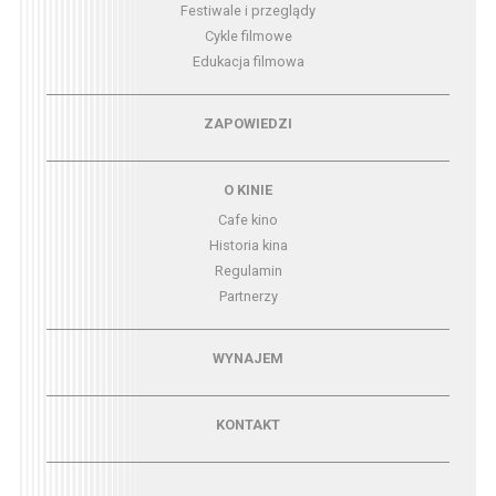
Festiwale i przeglądy
Cykle filmowe
Edukacja filmowa
Menu - zapowiedzi
ZAPOWIEDZI
Menu - o kinie
O KINIE
Cafe kino
Historia kina
Regulamin
Partnerzy
Menu - wynajem
WYNAJEM
Menu - kontakt
KONTAKT