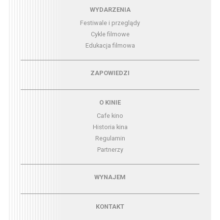
Menu - wydarzenia
WYDARZENIA
Festiwale i przeglądy
Cykle filmowe
Edukacja filmowa
Menu - zapowiedzi
ZAPOWIEDZI
Menu - o kinie
O KINIE
Cafe kino
Historia kina
Regulamin
Partnerzy
Menu - wynajem
WYNAJEM
Menu - kontakt
KONTAKT