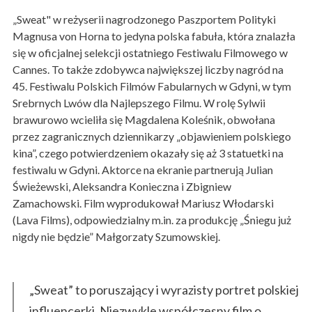
„Sweat" w reżyserii nagrodzonego Paszportem Polityki
Magnusa von Horna to jedyna polska fabuła, która znalazła
się w oficjalnej selekcji ostatniego Festiwalu Filmowego w
Cannes. To także zdobywca największej liczby nagród na
45. Festiwalu Polskich Filmów Fabularnych w Gdyni, w tym
Srebrnych Lwów dla Najlepszego Filmu. W rolę Sylwii
brawurowo wcieliła się Magdalena Koleśnik, obwołana
przez zagranicznych dziennikarzy „objawieniem polskiego
kina”, czego potwierdzeniem okazały się aż 3 statuetki na
festiwalu w Gdyni. Aktorce na ekranie partnerują Julian
Świeżewski, Aleksandra Konieczna i Zbigniew
Zamachowski. Film wyprodukował Mariusz Włodarski
(Lava Films), odpowiedzialny m.in. za produkcję „Śniegu już
nigdy nie będzie” Małgorzaty Szumowskiej.
„Sweat” to poruszający i wyrazisty portret polskiej
influencerki. Niezwykle współczesny film o