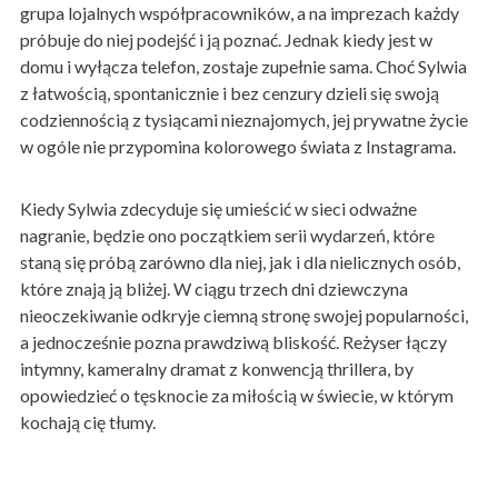
grupa lojalnych współpracowników, a na imprezach każdy
próbuje do niej podejść i ją poznać. Jednak kiedy jest w
domu i wyłącza telefon, zostaje zupełnie sama. Choć Sylwia
z łatwością, spontanicznie i bez cenzury dzieli się swoją
codziennością z tysiącami nieznajomych, jej prywatne życie
w ogóle nie przypomina kolorowego świata z Instagrama.
Kiedy Sylwia zdecyduje się umieścić w sieci odważne
nagranie, będzie ono początkiem serii wydarzeń, które
staną się próbą zarówno dla niej, jak i dla nielicznych osób,
które znają ją bliżej. W ciągu trzech dni dziewczyna
nieoczekiwanie odkryje ciemną stronę swojej popularności,
a jednocześnie pozna prawdziwą bliskość. Reżyser łączy
intymny, kameralny dramat z konwencją thrillera, by
opowiedzieć o tęsknocie za miłością w świecie, w którym
kochają cię tłumy.