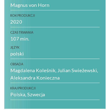
Magnus von Horn
ROK PRODUKCJI
2020
CZAS TRWANIA
107 min.
JĘZYK
polski
OBSADA
Magdalena Koleśnik
Julian Swieżewski
Aleksandra Konieczna
KRAJ PRODUKCJI
Polska
Szwecja