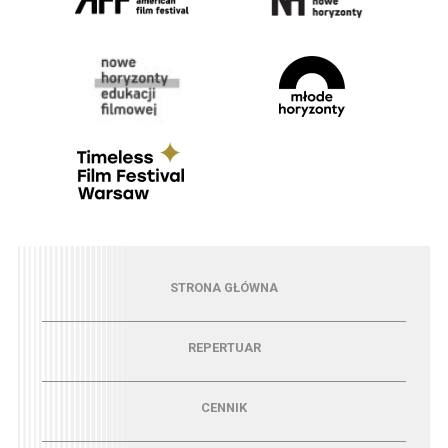
Menu - strona główna
STRONA GŁÓWNA
Menu - repertuar
REPERTUAR
Menu - cennik
CENNIK