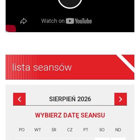
lista seansów
SIERPIEŃ 2026
WYBIERZ DATĘ SEANSU
PO
WT
ŚR
CZ
PT
SO
ND