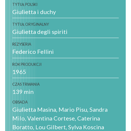
TYTUŁ POLSKI
Giulietta i duchy
TYTUŁ ORYGINALNY
Giulietta degli spiriti
REŻYSERIA
Federico Fellini
ROK PRODUKCJI
1965
CZAS TRWANIA
139 min
OBSADA
Giulietta Masina, Mario Pisu, Sandra
Milo, Valentina Cortese, Caterina
Boratto, Lou Gilbert, Sylva Koscina