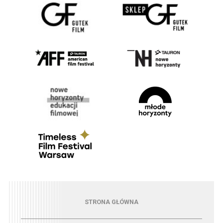
Menu - strona główna
STRONA GŁÓWNA