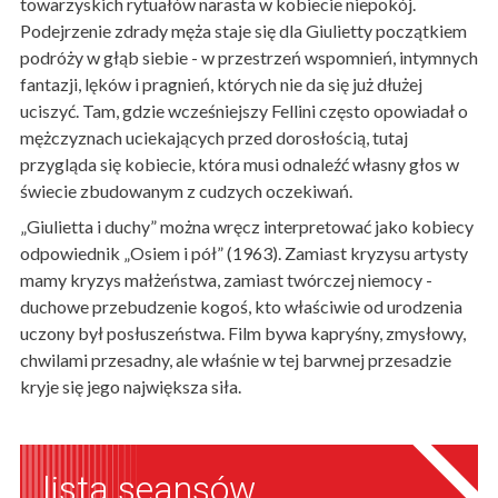
towarzyskich rytuałów narasta w kobiecie niepokój.
Podejrzenie zdrady męża staje się dla Giulietty początkiem
podróży w głąb siebie - w przestrzeń wspomnień, intymnych
fantazji, lęków i pragnień, których nie da się już dłużej
uciszyć. Tam, gdzie wcześniejszy Fellini często opowiadał o
mężczyznach uciekających przed dorosłością, tutaj
przygląda się kobiecie, która musi odnaleźć własny głos w
świecie zbudowanym z cudzych oczekiwań.
„Giulietta i duchy” można wręcz interpretować jako kobiecy
odpowiednik „Osiem i pół” (1963). Zamiast kryzysu artysty
mamy kryzys małżeństwa, zamiast twórczej niemocy -
duchowe przebudzenie kogoś, kto właściwie od urodzenia
uczony był posłuszeństwa. Film bywa kapryśny, zmysłowy,
chwilami przesadny, ale właśnie w tej barwnej przesadzie
kryje się jego największa siła.
lista seansów