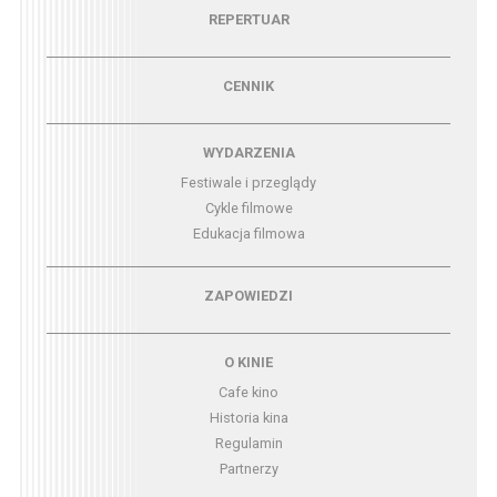
Menu - repertuar
REPERTUAR
Menu - cennik
CENNIK
Menu - wydarzenia
WYDARZENIA
Festiwale i przeglądy
Cykle filmowe
Edukacja filmowa
Menu - zapowiedzi
ZAPOWIEDZI
Menu - o kinie
O KINIE
Cafe kino
Historia kina
Regulamin
Partnerzy