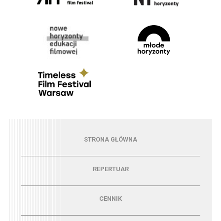
Menu - strona główna
STRONA GŁÓWNA
Menu - repertuar
REPERTUAR
Menu - cennik
CENNIK