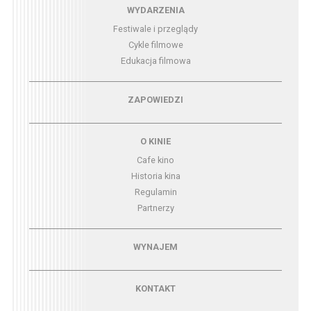
Menu - wydarzenia
WYDARZENIA
Festiwale i przeglądy
Cykle filmowe
Edukacja filmowa
Menu - zapowiedzi
ZAPOWIEDZI
Menu - o kinie
O KINIE
Cafe kino
Historia kina
Regulamin
Partnerzy
Menu - wynajem
WYNAJEM
Menu - kontakt
KONTAKT