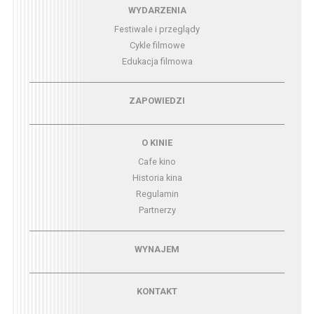
Menu - wydarzenia
WYDARZENIA
Festiwale i przeglądy
Cykle filmowe
Edukacja filmowa
Menu - zapowiedzi
ZAPOWIEDZI
Menu - o kinie
O KINIE
Cafe kino
Historia kina
Regulamin
Partnerzy
Menu - wynajem
WYNAJEM
Menu - kontakt
KONTAKT