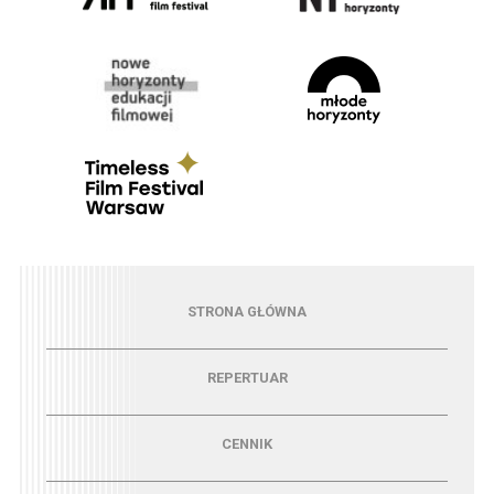
Menu - strona główna
STRONA GŁÓWNA
Menu - repertuar
REPERTUAR
Menu - cennik
CENNIK