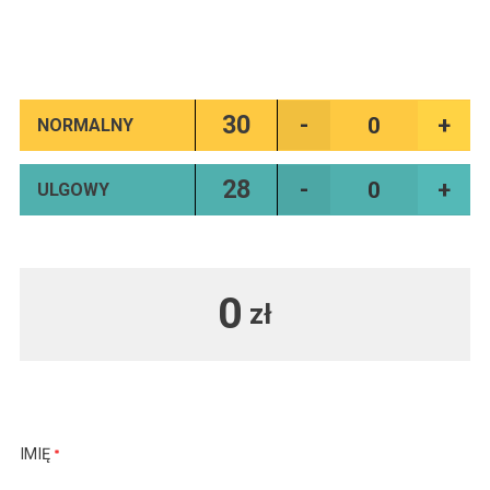
30
NORMALNY
28
ULGOWY
0
zł
IMIĘ