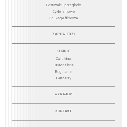
Festiwale i przeglądy
Cykle filmowe
Edukacja filmowa
Menu - zapowiedzi
ZAPOWIEDZI
Menu - o kinie
O KINIE
Cafe kino
Historia kina
Regulamin
Partnerzy
Menu - wynajem
WYNAJEM
Menu - kontakt
KONTAKT