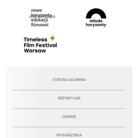
Menu - strona główna
STRONA GŁÓWNA
Menu - repertuar
REPERTUAR
Menu - cennik
CENNIK
Menu - wydarzenia
WYDARZENIA