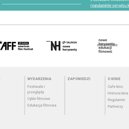
regulaminie serwisu
 - cennik
Menu - wydarzenia
Menu - zapowiedzi
Menu - o
K
WYDARZENIA
ZAPOWIEDZI
O KINIE
Festiwale i
Cafe kino
przeglądy
Historia kina
Cykle filmowe
Regulamin
Edukacja filmowa
Partnerzy