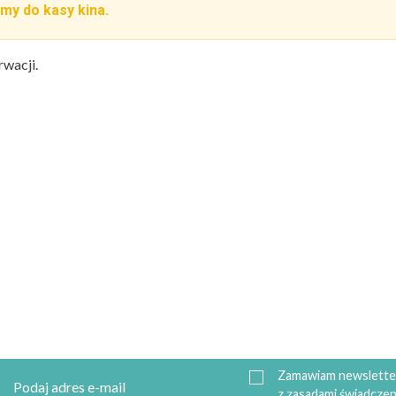
my do kasy kina.
rwacji.
Zamawiam newsletter
z zasadami świadczen