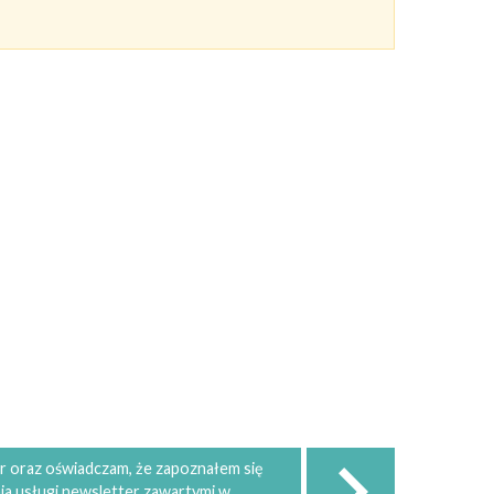
 oraz oświadczam, że zapoznałem się
ia usługi newsletter zawartymi w