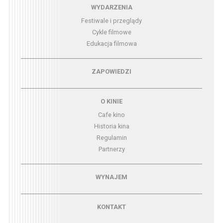
Menu - wydarzenia
WYDARZENIA
Festiwale i przeglądy
Cykle filmowe
Edukacja filmowa
Menu - zapowiedzi
ZAPOWIEDZI
Menu - o kinie
O KINIE
Cafe kino
Historia kina
Regulamin
Partnerzy
Menu - wynajem
WYNAJEM
Menu - kontakt
KONTAKT