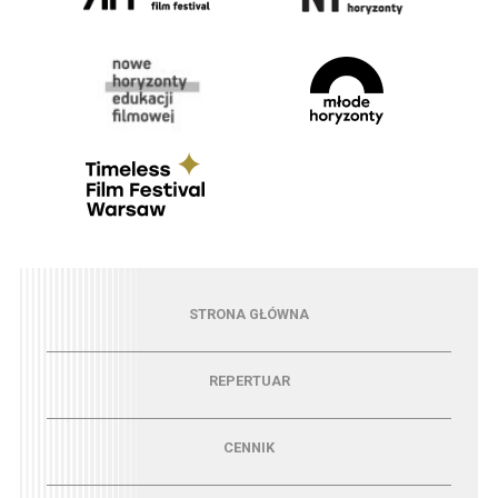
Menu - strona główna
STRONA GŁÓWNA
Menu - repertuar
REPERTUAR
Menu - cennik
CENNIK