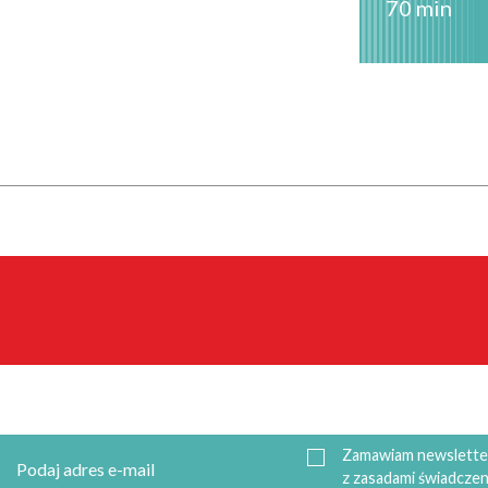
70 min
Zamawiam newsletter
z zasadami świadczen