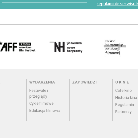
regulaminie serwisu
 - cennik
Menu - wydarzenia
Menu - zapowiedzi
Menu - o
K
WYDARZENIA
ZAPOWIEDZI
O KINIE
Festiwale i
Cafe kino
przeglądy
Historia kina
Cykle filmowe
Regulamin
Edukacja filmowa
Partnerzy