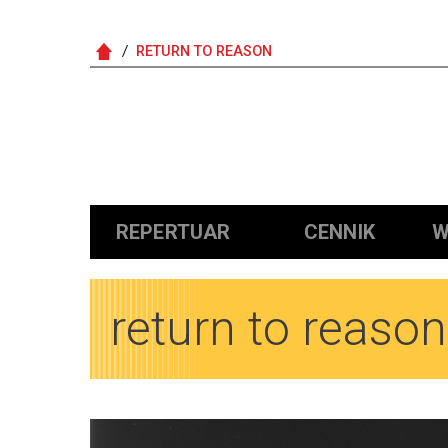
RETURN TO REASON
Główna nawigacja
REPERTUAR
CENNIK
W
return to reason
Obrazy
Obrazy
Obrazy
Obrazy
Obrazy
Obrazy