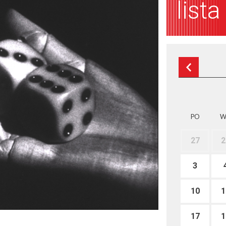
list
PO
W
27
2
3
10
1
17
1