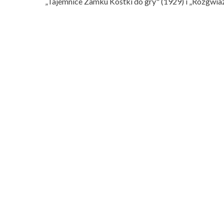
„Tajemnice Zamku Kostki do gry" (1929) i „Rozgwia