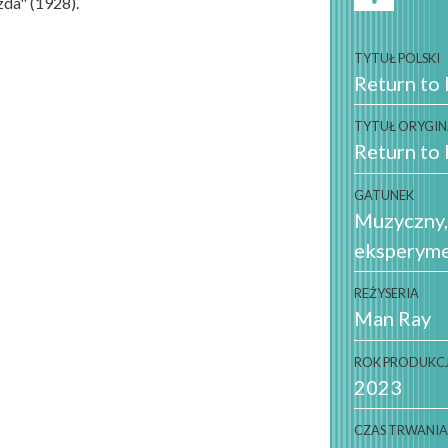
zda" (1928).
TYTUŁ POLSKI
Return to
TYTUŁ ORYGI
Return to
GATUNEK
Muzyczny
eksperyme
REŻYSERIA
Man Ray
ROK PRODUKCJ
2023
CZAS TRWANI