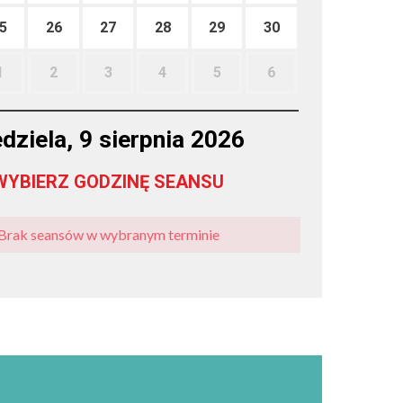
5
26
27
28
29
30
1
2
3
4
5
6
edziela, 9 sierpnia 2026
WYBIERZ GODZINĘ SEANSU
Brak seansów w wybranym terminie