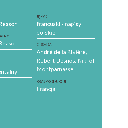
JĘZYK
 Reason
francuski - napisy
polskie
NALNY
 Reason
OBSADA
André de la Rivière,
Robert Desnos, Kiki of
Montparnasse
ntalny
KRAJ PRODUKCJI
Francja
I
A