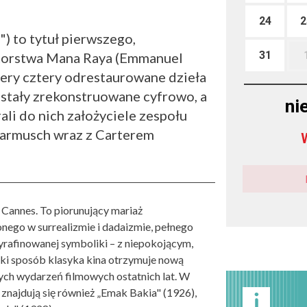
24
2
) to tytuł pierwszego,
31
torstwa Mana Raya (Emmanuel
iery cztery odrestaurowane dzieła
ostały zrekonstruowane cyfrowo, a
ni
li do nich założyciele zespołu
Jarmusch wraz z Carterem
 Cannes. To piorunujący mariaż
ego w surrealizmie i dadaizmie, pełnego
yrafinowanej symboliki – z niepokojącym,
i sposób klasyka kina otrzymuje nową
ych wydarzeń filmowych ostatnich lat. W
znajdują się również „Emak Bakia" (1926),