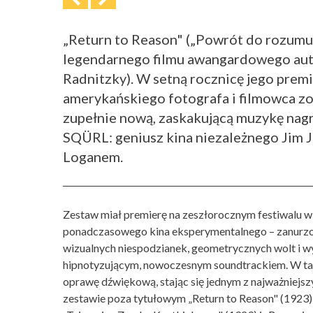
„Return to Reason" („Powrót do rozumu"
legendarnego filmu awangardowego au
Radnitzky). W setną rocznicę jego prem
amerykańskiego fotografa i filmowca z
zupełnie nową, zaskakującą muzykę nagra
SQÜRL: geniusz kina niezależnego Jim 
Loganem.
Zestaw miał premierę na zeszłorocznym festiwalu w
ponadczasowego kina eksperymentalnego – zanurzon
wizualnych niespodzianek, geometrycznych wolt i w
hipnotyzującym, nowoczesnym soundtrackiem. W tak
oprawę dźwiękową, stając się jednym z najważniejsz
zestawie poza tytułowym „Return to Reason" (1923) 