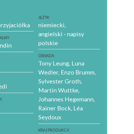
JĘZYK
rzyjaciółka
niemiecki
angielski - napisy
NALNY
polskie
undin
OBSADA
Tony Leung, Luna
Wedler, Enzo Brumm,
Sylvester Groth,
edi
Martin Wuttke,
Johannes Hegemann,
I
Rainer Bock, Léa
Seydoux
A
KRAJ PRODUKCJI