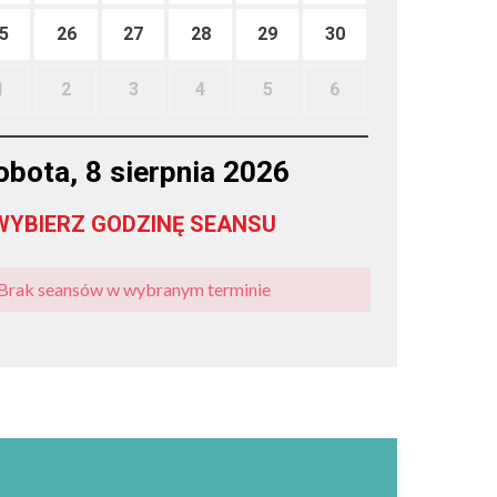
5
26
27
28
29
30
1
2
3
4
5
6
obota, 8 sierpnia 2026
WYBIERZ GODZINĘ SEANSU
Brak seansów w wybranym terminie