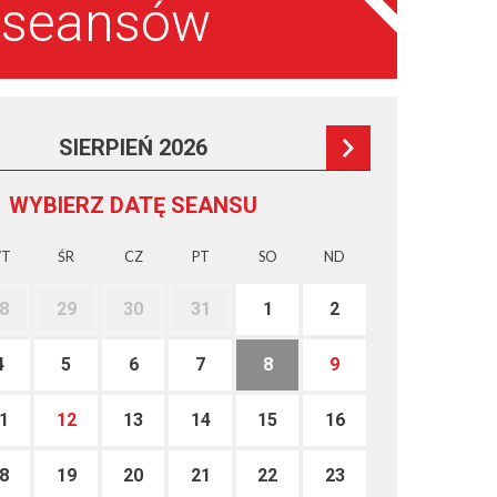
a seansów
SIERPIEŃ 2026
WYBIERZ DATĘ SEANSU
T
ŚR
CZ
PT
SO
ND
8
29
30
31
1
2
4
5
6
7
8
9
1
12
13
14
15
16
8
19
20
21
22
23