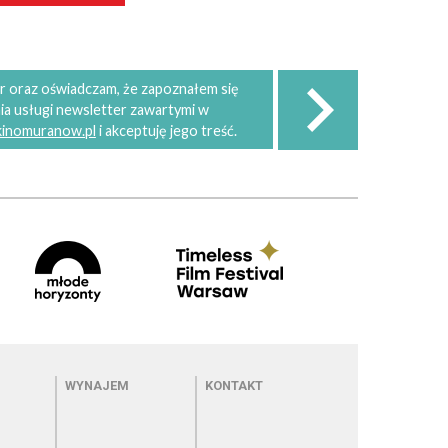
 oraz oświadczam, że zapoznałem się
ia usługi newsletter zawartymi w
 kinomuranow.pl
i akceptuję jego treść.
 kinie
Menu - wynajem
Menu - kontakt
WYNAJEM
KONTAKT