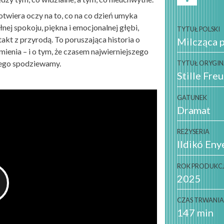
i otwiera oczy na to, co na co dzień umyka
nej spokoju, piękna i emocjonalnej głębi,
TYTUŁ POLSKI
kt z przyrodą. To poruszająca historia o
Milcząca p
mienia – i o tym, że czasem najwierniejszego
 tego spodziewamy.
TYTUŁ ORYGI
Stille Fre
GATUNEK
Dramat
REŻYSERIA
Ildikó Eny
ROK PRODUKCJ
2025
CZAS TRWANI
147 min