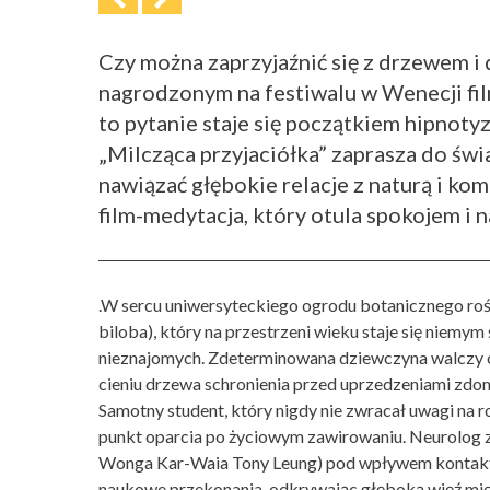
Czy można zaprzyjaźnić się z drzewem i 
nagrodzonym na festiwalu w Wenecji film
to pytanie staje się początkiem hipnotyz
„Milcząca przyjaciółka” zaprasza do świa
nawiązać głębokie relacje z naturą i kom
film-medytacja, który otula spokojem i 
.W sercu uniwersyteckiego ogrodu botanicznego roś
biloba), który na przestrzeni wieku staje się niemym 
nieznajomych. Zdeterminowana dziewczyna walczy o 
cieniu drzewa schronienia przed uprzedzeniami zd
Samotny student, który nigdy nie zwracał uwagi na r
punkt oparcia po życiowym zawirowaniu. Neurolog z
Wonga Kar-Waia Tony Leung) pod wpływem kontakt
naukowe przekonania, odkrywając głęboką więź międ