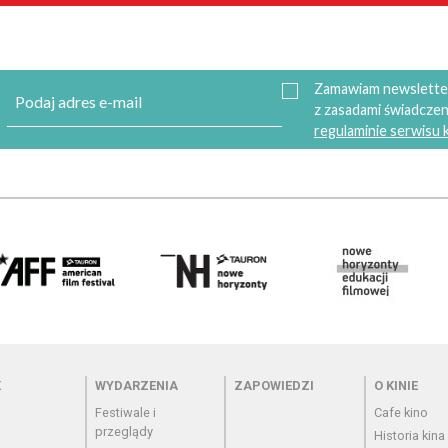
Zamawiam newsletter
z zasadami świadczen
regulaminie serwisu
 - cennik
Menu - wydarzenia
Menu - zapowiedzi
Menu - o
K
WYDARZENIA
ZAPOWIEDZI
O KINIE
Festiwale i
Cafe kino
przeglądy
Historia kina