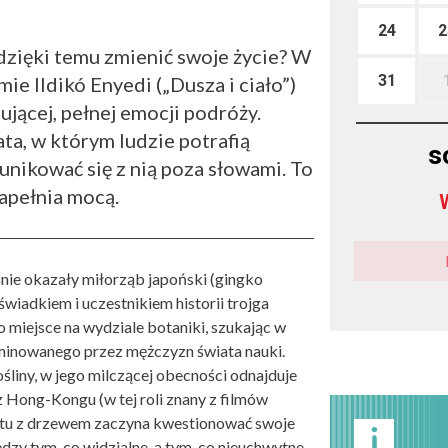
24
2
dzięki temu zmienić swoje życie? W
31
ie Ildikó Enyedi („Dusza i ciało”)
ującej, pełnej emocji podróży.
ta, w którym ludzie potrafią
s
unikować się z nią poza słowami. To
napełnia mocą.
nie okazały miłorząb japoński (gingko
świadkiem i uczestnikiem historii trojga
miejsce na wydziale botaniki, szukając w
ominowanego przez mężczyzn świata nauki.
ośliny, w jego milczącej obecności odnajduje
 Hong-Kongu (w tej roli znany z filmów
u z drzewem zaczyna kwestionować swoje
zy tym, co widzialne, a tym, co nieuchwytne.