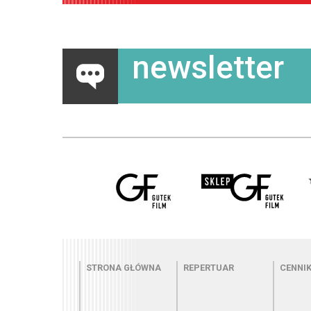
newsletter
Menu - strona główna
Menu - repertuar
Menu
STRONA GŁÓWNA
REPERTUAR
CENNI