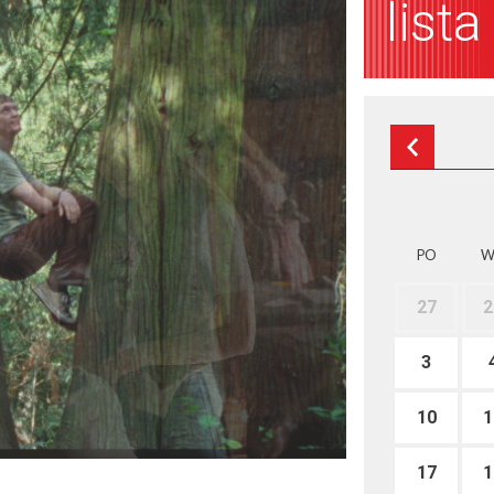
list
PO
W
27
2
3
10
1
17
1